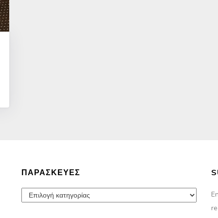
ΠΑΡΑΣΚΕΥΈΣ
S
Παρασκευές
En
re