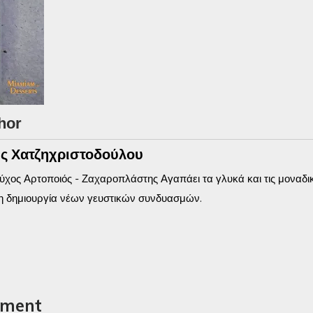
hor
ς Χατζηχριστοδούλου
χος Αρτοποιός - Ζαχαροπλάστης Αγαπάει τα γλυκά και τις μοναδικέ
η δημιουργία νέων γευστικών συνδυασμών.
mment