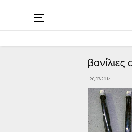
Skip
to
content
Open
Sidebar
βανίλιες 
|
20/03/2014