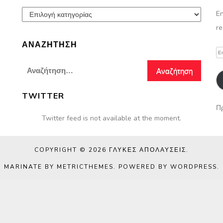
Παρασκευές
En
re
ΑΝΑΖΉΤΗΣΗ
Em
A
Αναζήτηση
για:
TWITTER
Πρ
Twitter feed is not available at the moment.
COPYRIGHT © 2026
ΓΛΥΚΈΣ ΑΠΟΛΑΎΣΕΙΣ
.
MARINATE BY METRICTHEMES
. POWERED BY
WORDPRESS
.