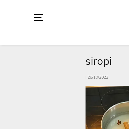
Skip
to
content
Open
Sidebar
siropi
|
28/10/2022