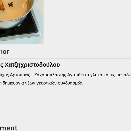
hor
ς Χατζηχριστοδούλου
χος Αρτοποιός - Ζαχαροπλάστης Αγαπάει τα γλυκά και τις μοναδικέ
η δημιουργία νέων γευστικών συνδυασμών.
mment