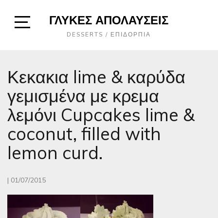
Skip
ΓΛΥΚΈΣ ΑΠΟΛΑΎΣΕΙΣ
to
content
Open
DESSERTS / ΕΠΙΔΌΡΠΙΑ
Sidebar
Κεκακια lime & καρύδα
γεμισμένα με κρεμα
λεμόνι Cupcakes lime &
coconut, filled with
lemon curd.
|
01/07/2015