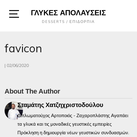
Skip
ΓΛΥΚΈΣ ΑΠΟΛΑΎΣΕΙΣ
to
content
Open
DESSERTS / ΕΠΙΔΌΡΠΙΑ
Sidebar
favicon
|
02/06/2020
About The Author
Σταμάτης Χατζηχριστοδούλου
Διπλωματούχος Αρτοποιός - Ζαχαροπλάστης Αγαπάει
τα γλυκά και τις μοναδικές γευστικές εμπειρίες
Πρόκληση η δημιουργία νέων γευστικών συνδυασμών.